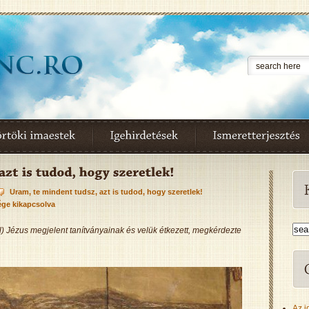
Uram, te mindent tudsz, azt is tudod, hogy szeretlek!
ége kikapcsolva
 Jézus megjelent tanítványainak és velük étkezett, megkérdezte
Az i