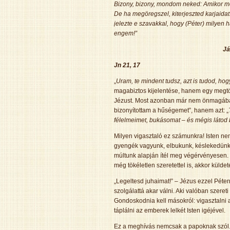
Bizony, bizony, mondom neked: Amikor még
De ha megöregszel, kiterjeszted karjaidat
jelezte e szavakkal, hogy (Péter) milyen h
engem!”
Já
Jn 21, 17
„
Uram, te mindent tudsz, azt is tudod, hog
magabiztos kijelentése, hanem egy megtö
Jézust. Most azonban már nem önmagában
bizonyítottam a hűségemet”, hanem azt: „
félelmeimet, bukásomat – és mégis látod 
Milyen vigasztaló ez számunkra! Isten nemc
gyengék vagyunk, elbukunk, késlekedünk a
múltunk alapján ítél meg végérvényesen. 
még tökéletlen szeretettel is, akkor küldet
„Legeltesd juhaimat!” – Jézus ezzel Péter
szolgálattá akar válni. Aki valóban szeret
Gondoskodnia kell másokról: vigasztalni a
táplálni az emberek lelkét Isten igéjével.
Ez a meghívás nemcsak a papoknak szól. M