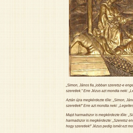
„Simon, János fia, jobban szeretsz-e enge
szeretlek.” Erre Jézus azt mondta neki: „
Aztán újra megkérdezte tőle: „Simon, János
szeretlek!” Erre azt mondta neki: „Legelte
Majd harmadszor is megkérdezte tőle: „Si
harmadszor is megkérdezte: „Szeretsz enge
hogy szeretlek!” Jézus pedig ismét ezt mo