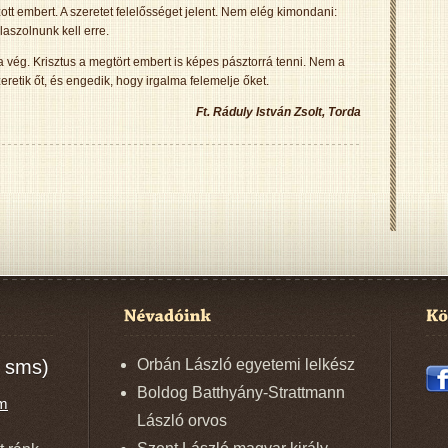
ott embert. A szeretet felelősséget jelent. Nem elég kimondani:
laszolnunk kell erre.
 vég. Krisztus a megtört embert is képes pásztorrá tenni. Nem a
eretik őt, és engedik, hogy irgalma felemelje őket.
Ft. Ráduly István Zsolt, Torda
 sms)
Orbán László egyetemi lelkész
Boldog Batthyány-Strattmann
om
László orvos