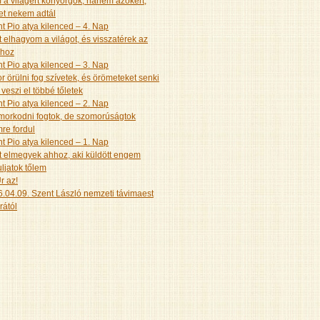
a világért könyörgök, hanem azokért,
et nekem adtál
t Pio atya kilenced – 4. Nap
 elhagyom a világot, és visszatérek az
ához
t Pio atya kilenced – 3. Nap
r örülni fog szívetek, és örömeteket senki
veszi el többé tőletek
t Pio atya kilenced – 2. Nap
orkodni fogtok, de szomorúságtok
re fordul
t Pio atya kilenced – 1. Nap
 elmegyek ahhoz, aki küldött engem
ljatok tőlem
r az!
.04.09. Szent László nemzeti távimaest
rától