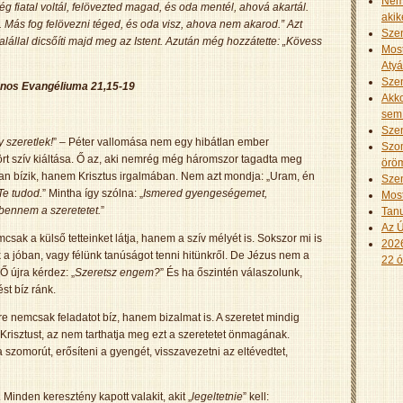
Nem 
 fiatal voltál, felövezted magad, és oda mentél, ahová akartál.
akik
. Más fog felövezni téged, és oda visz, ahova nem akarod.” Azt
Szen
alállal dicsőíti majd meg az Istent. Azután még hozzátette: „Kövess
Most
Aty
Szen
nos Evangéliuma 21,15-19
Akko
sem 
Szen
y szeretlek!
” – Péter vallomása nem egy hibátlan ember
Szom
rt szív kiáltása. Ő az, aki nemrég még háromszor tagadta meg
öröm
 bízik, hanem Krisztus irgalmában. Nem azt mondja: „Uram, én
Szen
Te tudod.
” Mintha így szólna: „
Ismered gyengeségemet,
Most
bennem a szeretetet.
”
Tanu
Az Ú
sak a külső tetteinket látja, hanem a szív mélyét is. Sokszor mi is
2026
 jóban, vagy félünk tanúságot tenni hitünkről. De Jézus nem a
22 ó
Ő újra kérdez: „
Szeretsz engem?
” És ha őszintén válaszolunk,
ést bíz ránk.
re nemcsak feladatot bíz, hanem bizalmat is. A szeretet mindig
i Krisztust, az nem tarthatja meg ezt a szeretetet önmagának.
 szomorút, erősíteni a gyengét, visszavezetni az eltévedtet,
inden keresztény kapott valakit, akit „
legeltetnie
” kell: