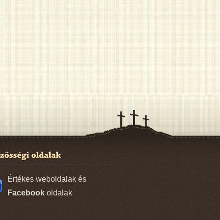
Értékes weboldalak és
Facebook
oldalak