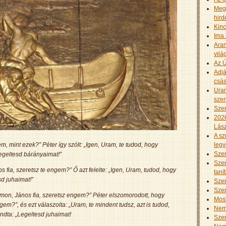
Meg
hird
Kinc
Ima 
Aran
vilá
Az Ú
Adjá
csás
Uram
szer
Szen
2026
Lász
A sz
m, mint ezek?” Péter így szólt: „Igen, Uram, te tudod, hogy
leg
Szen
Legeltesd bárányaimat!”
Szen
 fia, szeretsz te engem?” Ő azt felelte: „Igen, Uram, tudod, hogy
taní
sd juhaimat!”
Szen
Szen
mon, János fia, szeretsz engem?” Péter elszomorodott, hogy
Mos
m?”, és ezt válaszolta: „Uram, te mindent tudsz, azt is tudod,
Nem 
ndta: „Legeltesd juhaimat!
Szen