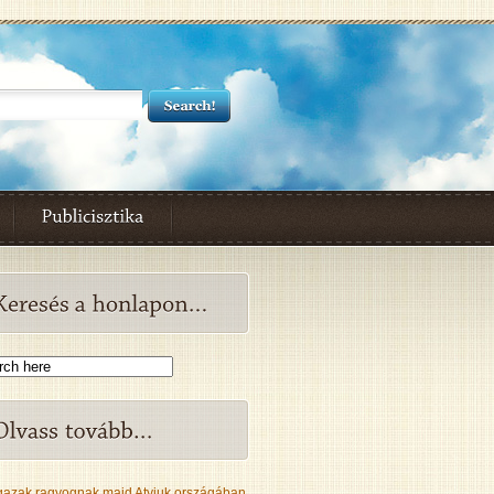
gazak ragyognak majd Atyjuk országában