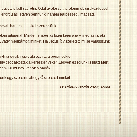
együtt is kell szeretni. Odafigyeléssel, türelemmel, újrakezdéssel.
s, elfordulás legyen bennünk, hanem párbeszéd, imádság,
szóval, hanem tettekkel szeressünk!
plom ajtajánál. Minden ember az Isten képmása – még az is, aki
 vagy megbántott minket. Ha Jézus így szeretett, mi se válasszunk
ház egyik íróját, aki ezt írta a pogányokról:
 így csodálkoztak a keresztényeken.Legyen ez rólunk is igaz! Mert
nem Krisztustól kapott ajándék.
unk úgy szeretni, ahogy Ő szeretett minket.
Ft. Ráduly István Zsolt, Torda