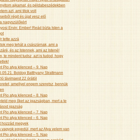
nyitom ajkamat, és példabeszédekben
etem azt, ami titok volt
seiből régit és újat vesz elő
a nagyszülőkért
yosi Ervin: Ember! Reád bízta Isten a
got
r tette azzá
tok meg tehát a császárnak, ami a
záré, és az Istennek, ami az Istené!
, te mindent tudsz, azt is tudod, hogy
etlek!
t Pio atya kilenced – 9. Nap
.05.21. Boldog Batthyany Strattmann
ló távimaest 22 órától
eretet, amellyel engem szeretsz, bennük
yen
t Pio atya kilenced – 8. Nap
teld meg őket az igazságban, mert a te
tásod igazság
t Pio atya kilenced – 7. Nap
t Pio atya kilenced – 6. Nap
t hozzád megyek
vagyok egyedül, mert az Atya velem van
t Pio atya kilenced – 5. Nap