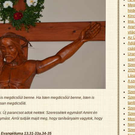
Meg
hird
Kinc
Ima 
Aran
vilá
Az Ú
Adjá
csás
Uram
szer
Szen
2026
Lász
A sz
leg
Szen
Szen
 is megdicsőül benne. Ha Isten megdicsőül benne, Isten is
taní
san megdicsőíti.
Szen
ek. Új parancsot adok nektek: Szeressétek egymást! Amint én
Szen
 egymást. Arról tudják majd meg, hogy tanítványaim vagytok, hogy
Mos
Nem 
Szen
 Evangéliuma 13,31-33a.34-35