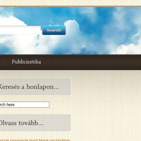
gazak ragyognak majd Atyjuk országában