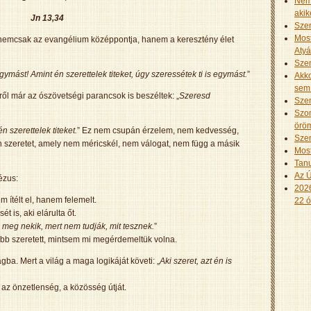
Nem 
akik
Jn 13,34
Szen
Most
 nemcsak az evangélium középpontja, hanem a keresztény élet
Aty
Szen
mást! Amint én szerettelek titeket, úgy szeressétek ti is egymást.
”
Akko
sem 
ről már az ószövetségi parancsok is beszéltek: „
Szeresd
Szen
Szom
öröm
n szerettelek titeket.
” Ez nem csupán érzelem, nem kedvesség,
Szen
n szeretet, amely nem méricskél, nem válogat, nem függ a másik
Most
Tanu
Az Ú
ézus:
2026
m ítélt el, hanem felemelt.
22 ó
 is, aki elárulta őt.
meg nekik, mert nem tudják, mit tesznek.
”
lőbb szeretett, mintsem mi megérdemeltük volna.
ágba. Mert a világ a maga logikáját követi: „
Aki szeret, azt én is
az önzetlenség, a közösség útját.