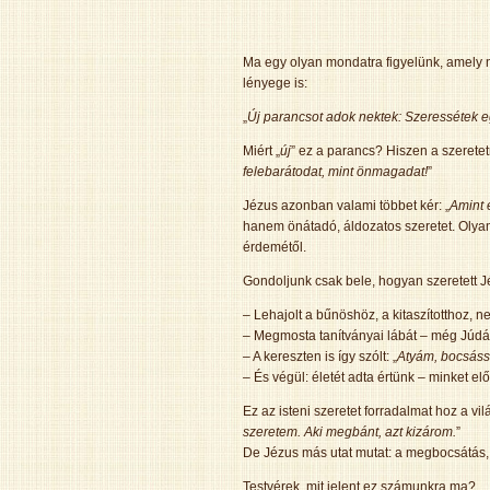
Ma egy olyan mondatra figyelünk, amely
lényege is:
„
Új parancsot adok nektek: Szeressétek egy
Miért „
új
” ez a parancs? Hiszen a szeretet
felebarátodat, mint önmagadat!
”
Jézus azonban valami többet kér: „
Amint é
hanem önátadó, áldozatos szeretet. Olya
érdemétől.
Gondoljunk csak bele, hogyan szeretett J
– Lehajolt a bűnöshöz, a kitaszítotthoz, ne
– Megmosta tanítványai lábát – még Júdásét
– A kereszten is így szólt: „
Atyám, bocsáss 
– És végül: életét adta értünk – minket e
Ez az isteni szeretet forradalmat hoz a vil
szeretem. Aki megbánt, azt kizárom.
”
De Jézus más utat mutat: a megbocsátás, 
Testvérek, mit jelent ez számunkra ma?