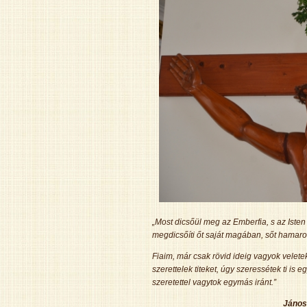
„Most dicsőül meg az Emberfia, s az Isten
megdicsőíti őt saját magában, sőt hamaro
Fiaim, már csak rövid ideig vagyok velet
szerettelek titeket, úgy szeressétek ti is
szeretettel vagytok egymás iránt.”
János