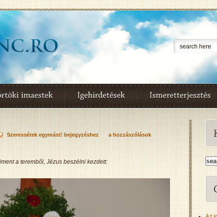
Szeressétek egymást! bejegyzéshez
a hozzászólások
ment a teremből, Jézus beszélni kezdett:
Az i