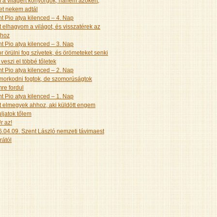
a világért könyörgök, hanem azokért,
et nekem adtál
t Pio atya kilenced – 4. Nap
 elhagyom a világot, és visszatérek az
ához
t Pio atya kilenced – 3. Nap
r örülni fog szívetek, és örömeteket senki
veszi el többé tőletek
t Pio atya kilenced – 2. Nap
orkodni fogtok, de szomorúságtok
re fordul
t Pio atya kilenced – 1. Nap
 elmegyek ahhoz, aki küldött engem
ljatok tőlem
r az!
.04.09. Szent László nemzeti távimaest
rától