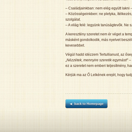
– Családjainkban: nem elég együtt lakni – 
– Közösségeinkben: ne pletyka, ítélkezé
szolgálat.
– A világ felé: legyünk tanúságtevők. Ne 
A keresztény szeretet nem ér véget a tem
másként gondolkodik, más nyelvet beszél,
kevesebbet.
Végül hadd idézzem Tertullianust, az ősegy
„
Nézzétek, mennyire szeretik egymást!
” –
ez a szeretet nem emberi teljesítmény, ha
Kérjük ma az Ő Lelkének erejét, hogy tudj
back to Homepage