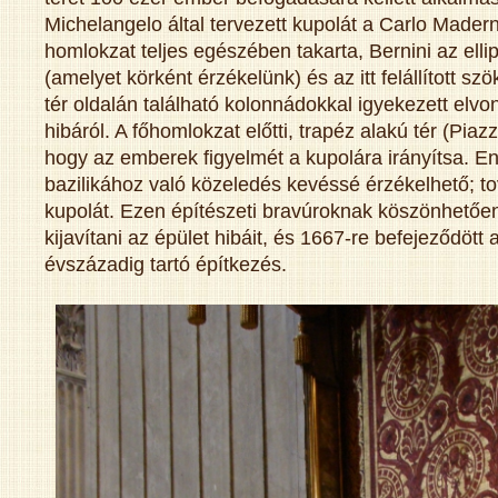
Michelangelo által tervezett kupolát a Carlo Maderno
homlokzat teljes egészében takarta, Bernini az ellip
(amelyet körként érzékelünk) és az itt felállított sz
tér oldalán található kolonnádokkal igyekezett elvon
hibáról. A főhomlokzat előtti, trapéz alakú tér (Piazz
hogy az emberek figyelmét a kupolára irányítsa. 
bazilikához való közeledés kevéssé érzékelhető; to
kupolát. Ezen építészeti bravúroknak köszönhetően,
kijavítani az épület hibáit, és 1667-re befejeződött 
évszázadig tartó építkezés.