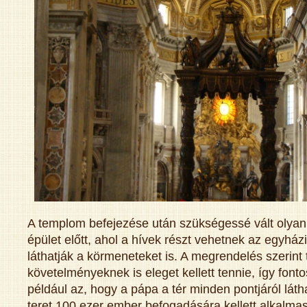
A templom befejezése után szükségessé vált olyan 
épület előtt, ahol a hívek részt vehetnek az egyhá
láthatják a körmeneteket is. A megrendelés szerint 
követelményeknek is eleget kellett tennie, így font
például az, hogy a pápa a tér minden pontjáról láth
teret 100 ezer ember befogadására kellett alkalmas