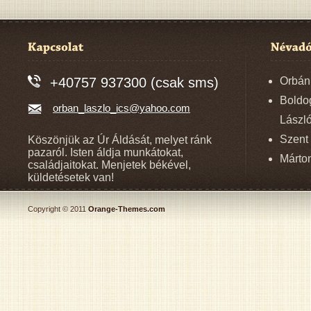
+40757 937300 (csak sms)
Orbán
Boldo
orban_laszlo_ics@yahoo.com
László
Szent 
Köszönjük az Úr Áldását, melyet ránk
pazaról. Isten áldja munkátokat,
Márton
családjaitokat. Menjetek békével,
küldetésetek van!
Copyright © 2011
Orange-Themes.com