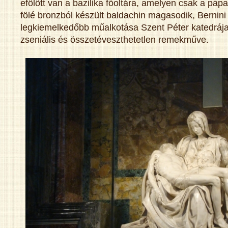
efölött van a bazilika főoltára, amelyen csak a pápa
fölé bronzból készült baldachin magasodik, Bernini
legkiemelkedőbb műalkotása Szent Péter katedrája,
zseniális és összetéveszthetetlen remekműve.