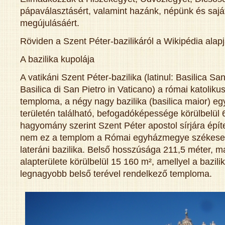
pápaválasztásért, valamint hazánk, népünk és saját
megújulásáért.
Röviden a Szent Péter-bazilikáról a Wikipédia alapj
A bazilika kupolája
A vatikáni Szent Péter-bazilika (latinul: Basilica Sanc
Basilica di San Pietro in Vaticano) a római katolik
temploma, a négy nagy bazilika (basilica maior) egy
területén található, befogadóképessége körülbelül 
hagyomány szerint Szent Péter apostol sírjára épít
nem ez a templom a Római egyházmegye székese
lateráni bazilika. Belső hosszúsága 211,5 méter, 
alapterülete körülbelül 15 160 m², amellyel a bazili
legnagyobb belső terével rendelkező temploma.