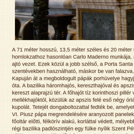
A 71 méter hosszú, 13,5 méter széles és 20 méter
homlokzathoz hasonlóan Carlo Maderno munkája, a
ajtó vezet. Ezek közül a jobb szélső, a Porta Santa
szentévekben használható, máskor be van falazva. 
Kapuján át a megboldogult pápák porhüvelye hagyja
óta. A bazilika háromhajós, kereszthajóval és apsziss
kereszt alaprajzú tér. A főhajót tíz korinthoszi pillér 
mellékhajóktól, közülük az apszis felé eső négy óriási
kupolát. Tetejét dongaboltozattal fedték be, amely
VI. Piusz pápa megrendelésére aranyozott panelekk
főoltár előtti, félkörív alakú, korláttal védett, mélye
régi bazilika padlószintjén egy fülke nyílik Szent Pé