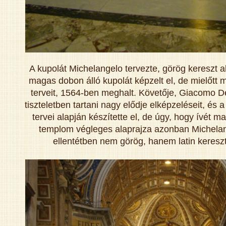
A kupolát Michelangelo tervezte, görög kereszt al
magas dobon álló kupolát képzelt el, de mielőtt 
terveit, 1564-ben meghalt. Követője, Giacomo De
tiszteletben tartani nagy elődje elképzeléseit, és 
tervei alapján készítette el, de úgy, hogy ívét 
templom végleges alaprajza azonban Michela
ellentétben nem görög, hanem latin kereszt 