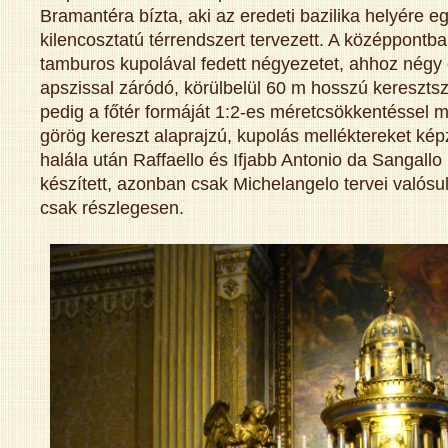
Bramantéra bízta, aki az eredeti bazilika helyére e
kilencosztatú térrendszert tervezett. A középpontb
tamburos kupolával fedett négyezetet, ahhoz négy o
apszissal záródó, körülbelül 60 m hosszú kereszts
pedig a főtér formáját 1:2-es méretcsökkentéssel m
görög kereszt alaprajzú, kupolás melléktereket kép
halála után Raffaello és Ifjabb Antonio da Sangallo
készített, azonban csak Michelangelo tervei valósu
csak részlegesen.