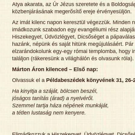
Atya akarata, az Úr Jézus szeretete és a Boldogs
közbenjárásának megerősítő ereje érvényesüljön.
Az imát kilenc napon keresztül végezzük. Minden 
imádkozunk szabadon egy evangéliumi rész alapjá
Hiszekegyet, Üdvözlégyet, Dicsőséget a pápaválasz
hazánk, népünk és saját hitünk megújulásáért. Pár 
elzarándokolunk egy-egy római templomba, hogy 
találjon (rákeresünk a világhálón és olvasunk róla).
Márton Áron kilenced – Első nap:
Olvassuk el a
Példabeszédek könyvének 31, 26-
Ha kinyitja a száját, bölcsen beszél,
jóságos tanítás (árad) a nyelvéről.
Szemmel tartja háza népének munkáját,
a tétlen lustaság nem kenyere.
Elimádkozzuk a Hiszekegyet, Üdvözlégyet, Dicsős