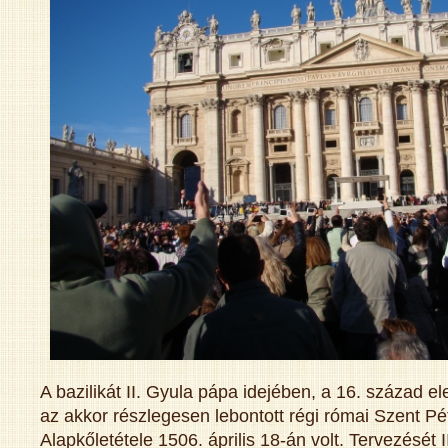
A bazilikát II. Gyula pápa idejében, a 16. század el
az akkor részlegesen lebontott régi római Szent Pét
Alapkőletétele 1506. április 18-án volt. Tervezését 