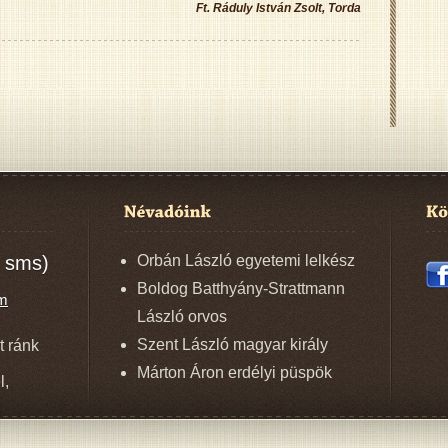
Ft. Ráduly István Zsolt, Torda
 sms)
Orbán László egyetemi lelkész
Boldog Batthyány-Strattmann
om
László orvos
Szent László magyar király
t ránk
Márton Áron erdélyi püspök
l,