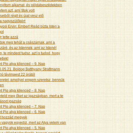
nyitom ajkamat, és példabeszédekben
etem azt, ami titok volt
seiből régit és újat vesz elő
a nagyszülőkért
yosi Ervin: Ember! Reád bízta Isten a
got
r tette azzá
tok meg tehát a császárnak, ami a
záré, és az Istennek, ami az Istené!
, te mindent tudsz, azt is tudod, hogy
etlek!
t Pio atya kilenced – 9. Nap
.05.21. Boldog Batthyany Strattmann
ló távimaest 22 órától
eretet, amellyel engem szeretsz, bennük
yen
t Pio atya kilenced – 8. Nap
teld meg őket az igazságban, mert a te
tásod igazság
t Pio atya kilenced – 7. Nap
t Pio atya kilenced – 6. Nap
t hozzád megyek
vagyok egyedül, mert az Atya velem van
t Pio atya kilenced – 5. Nap