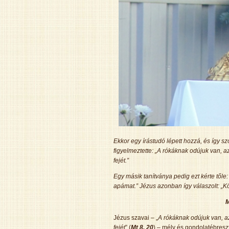
Ekkor egy írástudó lépett hozzá, és így sz
figyelmeztette: „A rókáknak odújuk van, 
fejét.”
Egy másik tanítványa pedig ezt kérte tő
apámat.” Jézus azonban így válaszolt: „K
M
Jézus szavai – „
A rókáknak odújuk van, a
fejét
” (
Mt 8, 20
) – mély és gondolatébresz