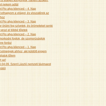
a világért könyörgök, hanem azokért,
et nekem adtál
t Pio atya kilenced – 4. Nap
 elhagyom a világot, és visszatérek az
ához
t Pio atya kilenced – 3. Nap
r örülni fog szívetek, és örömeteket senki
veszi el többé tőletek
t Pio atya kilenced – 2. Nap
orkodni fogtok, de szomorúságtok
re fordul
t Pio atya kilenced – 1. Nap
 elmegyek ahhoz, aki küldött engem
ljatok tőlem
r az!
.04.09. Szent László nemzeti távimaest
rától