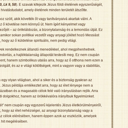
0, Lk 9, 58
). E szavak kifejezik Jézus földi életének egyszerűségét,
a hivatástudatot, amely életének minden területét átszőtte.
z szólt, akik követték őt vagy tanítványaivá akartak válni. A
az ő követése nem könnyű út. Nem ígért kényelmet vagy
ezőjét – az önfeláldozás, a bizonytalanság és a lemondás útját. Ez
 amikor sokan politikai vezetőt vagy anyagi jólétet hozó Messiást
 hogy az ő küldetése spirituális, nem pedig világi.
lyek rendelkeznek állandó menedékkel, ahol megpihenhetnek.
ándorlás, a hajléktalanság állapotát testesíti meg. Ez nem csupán
jelent, hanem szimbolikus utalás arra, hogy az ő otthona nem ezen a
lgált, és az e világi kötöttségek, mint a vagyon vagy a stabilitás,
 egy olyan világban, ahol a siker és a biztonság gyakran az
 Jézus példája emlékeztet arra, hogy az élet lényege nem a
ázatban és a magasabb célok felé való irányulásban rejlik. Arra
ldi dolgokhoz, hanem az örökkévalóra irányítsuk figyelmünket.
ét
” nem csupán egy egyszerű kijelentés Jézus életkörülményeiről,
nít, hogy az élet nehézségei, az anyagi bizonytalanság vagy a
z célok elérésében, hanem éppen azok az eszközök, amelyek
a hit megélésében.