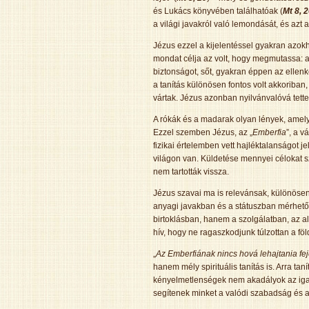
és Lukács könyvében találhatóak (
Mt 8, 2
a világi javakról való lemondását, és azt 
Jézus ezzel a kijelentéssel gyakran azokho
mondat célja az volt, hogy megmutassa: 
biztonságot, sőt, gyakran éppen az ellenk
a tanítás különösen fontos volt akkoriban,
vártak. Jézus azonban nyilvánvalóvá tette,
A rókák és a madarak olyan lények, ame
Ezzel szemben Jézus, az „
Emberfia
”, a v
fizikai értelemben vett hajléktalanságot 
világon van. Küldetése mennyei célokat szo
nem tartották vissza.
Jézus szavai ma is relevánsak, különösen
anyagi javakban és a státuszban mérhető.
birtoklásban, hanem a szolgálatban, az al
hív, hogy ne ragaszkodjunk túlzottan a fö
„
Az Emberfiának nincs hová lehajtania fej
hanem mély spirituális tanítás is. Arra ta
kényelmetlenségek nem akadályok az iga
segítenek minket a valódi szabadság és 