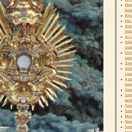
Meg
hird
Kinc
Ima 
Aran
vilá
Az Ú
Adjá
csás
Uram
szer
Szen
2026
Lász
A sz
leg
Szen
Szen
taní
Szen
Szen
Mos
Nem 
Szen