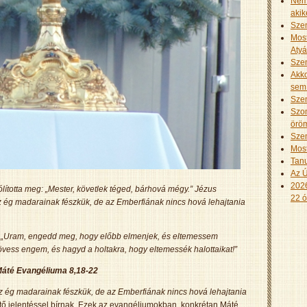
Nem 
akik
Szen
Most
Aty
Szen
Akko
sem 
Szen
Szom
öröm
Szen
Most
Tanu
Az Ú
2026
ólította meg: „Mester, követlek téged, bárhová mégy.” Jézus
22 ó
az ég madarainak fészkük, de az Emberfiának nincs hová lehajtania
le: „Uram, engedd meg, hogy előbb elmenjek, és eltemessem
övess engem, és hagyd a holtakra, hogy eltemessék halottaikat!”
áté Evangéliuma 8,18-22
z ég madarainak fészkük, de az Emberfiának nincs hová lehajtania
tő jelentéssel bírnak. Ezek az evangéliumokban, konkrétan Máté