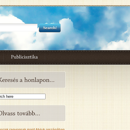
gazak ragyognak majd Atyjuk országában