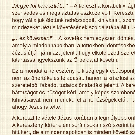
„
Vegye föl keresztjét…
” – A kereszt a korabeli vil
szenvedés és megaláztatás eszköze volt. Keresztünk 
hogy vállaljuk életünk nehézségeit, kihívásait, szen
mindezeket Jézus követésének szolgálatába állítju
„
…és kövessen!
” – A követés nem egyszeri döntés
amely a mindennapokban, a tettekben, döntésekbe
Jézus útján járni azt jelenti, hogy elkötelezett szere
kitartással igyekszünk az Ő példáját követni.
Ez a mondat a keresztény lelkiség egyik csúcspon
nem az önértékelés feladását, hanem a krisztusi s
szeretetből fakadó, tudatos önátadást jelenti. A kere
bátorságot és hűséget kéri, amely képes szembenéz
kihívásaival, nem menekül el a nehézségek elől, 
ahogy Jézus is tette.
A kereszt felvétele Jézus korában a legmélyebb önfe
A keresztény történelem során sokan szó szerint is
hitükért, de a mindennapokban is minden követő s