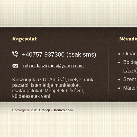
+40757 937300 (csak sms)
Orbán
Boldo
orban_laszlo_ics@yahoo.com
László
Szent 
Köszönjük az Úr Áldását, melyet ránk
pazaról. Isten áldja munkátokat,
Márton
családjaitokat. Menjetek békével,
küldetésetek van!
Copyright © 2011
Orange-Themes.com