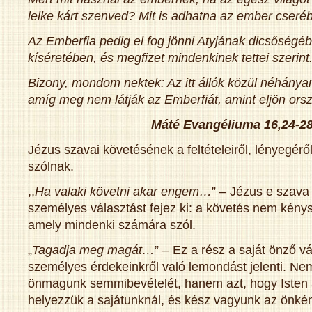
lelke kárt szenved? Mit is adhatna az ember cserébe
Az Emberfia pedig el fog jönni Atyjának dicsőségéb
kíséretében, és megfizet mindenkinek tettei szerint
Bizony, mondom nektek: Az itt állók közül néhány
amíg meg nem látják az Emberfiát, amint eljön ors
Máté Evangéliuma 16,24-2
Jézus szavai követésének a feltételeiről, lényegérő
szólnak.
,,
Ha valaki követni akar engem…
” – Jézus e szava 
személyes választást fejez ki: a követés nem kén
amely mindenki számára szól.
„
Tagadja meg magát…
” – Ez a rész a saját önző v
személyes érdekeinkről való lemondást jelenti. Ne
önmagunk semmibevételét, hanem azt, hogy Isten a
helyezzük a sajátunknál, és kész vagyunk az önké