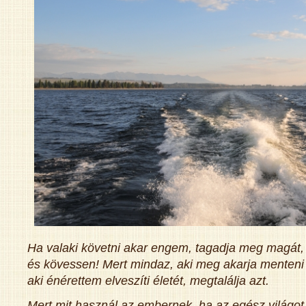
Ha valaki követni akar engem, tagadja meg magát, v
és kövessen! Mert mindaz, aki meg akarja menteni él
aki énérettem elveszíti életét, megtalálja azt.
Mert mit használ az embernek, ha az egész világot