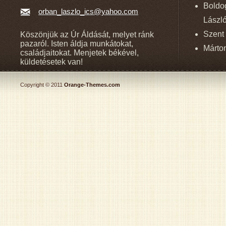
Boldo
orban_laszlo_ics@yahoo.com
László
Szent 
Köszönjük az Úr Áldását, melyet ránk
pazaról. Isten áldja munkátokat,
Márton
családjaitokat. Menjetek békével,
küldetésetek van!
Copyright © 2011
Orange-Themes.com