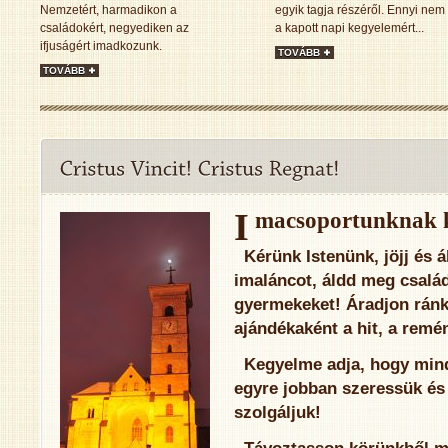
Nemzetért, harmadikon a
egyik tagja részéről. Ennyi nem
családokért, negyediken az
a kapott napi kegyelemért...
ifjuságért imadkozunk.
TOVÁBB
TOVÁBB
Imacsoportunknak k
Kérünk Istenünk, jöjj és á
imaláncot, áldd meg csalá
gyermekeket! Áradjon ránk
ajándékaként a hit, a remén
Kegyelme adja, hogy mind
egyre jobban szeressük é
szolgáljuk!