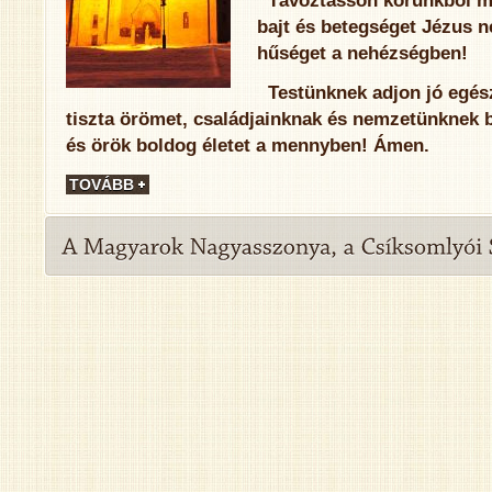
Távoztasson körünkből mi
bajt és betegséget Jézus n
hűséget a nehézségben!
Testünknek adjon jó egés
tiszta örömet, családjainknak és nemzetünknek b
és örök boldog életet a mennyben! Ámen.
TOVÁBB