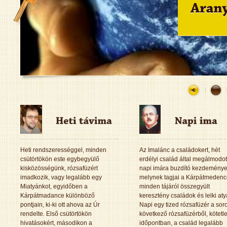
Heti rendszerességgel, minden
Az Imalánc a családokert, hét
csütörtökön este egybegyülő
erdélyi család által megálmodot
kisközösségünk, rózsafüzért
napi imára buzdító kezdemény
imadkozik, vagy legalább egy
melynek tagjai a Kárpátmeden
Miatyánkot, egyidőben a
minden tájáról összegyült
Kárpátmadance különböző
keresztény családok és lelki aty
pontjain, ki-ki ott ahova az Úr
Napi egy tized rózsafüzér a sor
rendelte. Első csütörtökön
következő rózsafüzérből, kötetl
hivatásokért, másodikon a
időpontban, a család legalább