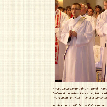
Együtt voltak Simon Péter és Tamás, mell
Nátánáel, Zebedeus fiai és még két másik 
„Mi is veled megyünk” – felelték. Kiment
Amikor megvirradt, Jézus ott állt a parto