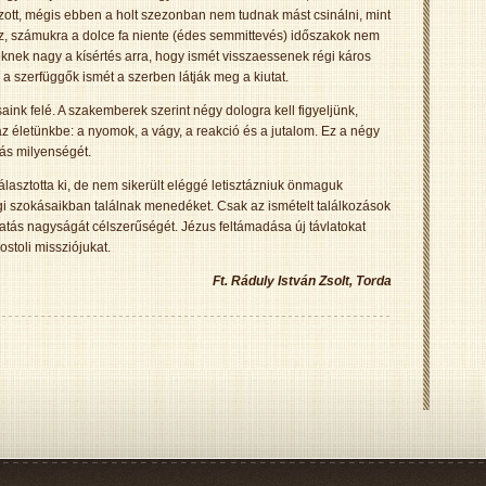
ott, mégis ebben a holt szezonban nem tudnak mást csinálni, mint
oz, számukra a dolce fa niente (édes semmittevés) időszakok nem
knek nagy a kísértés arra, hogy ismét visszaessenek régi káros
 a szerfüggők ismét a szerben látják meg a kiutat.
nk felé. A szakemberek szerint négy dologra kell figyeljünk,
z életünkbe: a nyomok, a vágy, a reakció és a jutalom. Ez a négy
kás milyenségét.
asztotta ki, de nem sikerült eléggé letisztázniuk önmaguk
i szokásaikban találnak menedéket. Csak az ismételt találkozások
vatás nagyságát célszerűségét. Jézus feltámadása új távlatokat
stoli missziójukat.
Ft. Ráduly István Zsolt, Torda