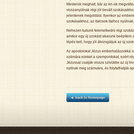
Mesterük meghalt, bár az én-ük megváltoz
visszanyúlnak régi jól bevált szokásaikh
jelentenek megoldást. Ilyenkor az embere
szokásaikhoz, az italosok italhoz nyúlnak,
Nehezen tudunk felemelkedni régi szokásai
amikor egy új szokást akarunk beépíteni a
lépés kell, hogy jól átvizsgáljuk az új szo
Az apostolokat Jézus emberhalászokká vál
számára ezeket a szempontokat, ezért rég
Jézussal csalják vissza szívükbe az új hi
nyitnak meg számukra, és folytathatják apo
back to Homepage