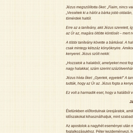
Jézus megszólította őket: „Fiaim, nincs va
„Vessétek ki a hálót a bárka jobb oldalán, o
tömérdek haltól.
Erre az a tanítvány, akit Jézus szeretett, 
az Úr az, magára öltötte köntösét – mert ne
A többi tanítvány követte a bárkával. A ha
csak mintegy kétszáz könyöknyire. Amikor p
kenyeret. Jézus szólt nekik:
„Hozzatok a halakból, amelyeket most fogta
nagy halakkal, szám szerint százötvenhár
Jézus hívta őket: „Gyertek, egyetek!” A t
tudták, hogy az Úr az. Jézus fogta a kenye
Ez volt a harmadik eset, hogy a halálból 
Já
Életünkben előfordulnak üresjáratok, amik
időszakokat kihasználhatjuk, mint szabadi
Az apostolok a nagyhét eseményei után ne
foglalkozásukhoz. Péter kezdeményezi, ho