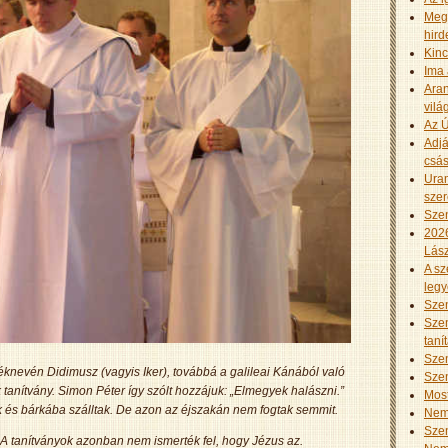
Meg
hird
Kinc
Ima 
Aran
vilá
Az Ú
Adjá
csás
Uram
szer
Szen
2026
Lász
A sz
leg
Szen
Szen
taní
Szen
éknevén Didimusz (vagyis Iker), továbbá a galileai Kánából való
Szen
tanítvány. Simon Péter így szólt hozzájuk: „Elmegyek halászni.”
Mos
ek és bárkába szálltak. De azon az éjszakán nem fogtak semmit.
Nem 
Szen
n. A tanítványok azonban nem ismerték fel, hogy Jézus az.