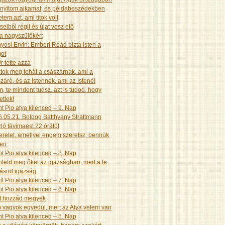
nyitom ajkamat, és példabeszédekben
etem azt, ami titok volt
seiből régit és újat vesz elő
a nagyszülőkért
yosi Ervin: Ember! Reád bízta Isten a
got
r tette azzá
tok meg tehát a császárnak, ami a
záré, és az Istennek, ami az Istené!
, te mindent tudsz, azt is tudod, hogy
etlek!
t Pio atya kilenced – 9. Nap
.05.21. Boldog Batthyany Strattmann
ló távimaest 22 órától
eretet, amellyel engem szeretsz, bennük
yen
t Pio atya kilenced – 8. Nap
teld meg őket az igazságban, mert a te
tásod igazság
t Pio atya kilenced – 7. Nap
t Pio atya kilenced – 6. Nap
t hozzád megyek
vagyok egyedül, mert az Atya velem van
t Pio atya kilenced – 5. Nap