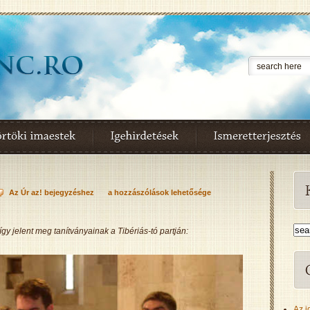
Az Úr az! bejegyzéshez
a hozzászólások lehetősége
y jelent meg tanítványainak a Tibériás-tó partján:
Az i