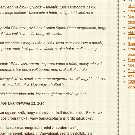
Nem 
akik
lami ennivalótok?” „Nincs” – felelték. Erre azt mondta nekik:
Szen
tt majd találtok.” Kivetették a hálót, s alig bírták kihúzni a
Most
Aty
Szen
így szólt Péterhez: „Az Úr az!” Amint Simon Péter meghallotta, hogy
Akko
ki volt vetkőzve –, és beugrott a vízbe.
sem 
llal teli hálót is maguk után húzták. Nem voltak messze a parttól,
Szen
artot értek, izzó parazsat láttak, s rajta halat, mellette meg
Szom
öröm
Szen
tok.” Péter visszament, és partra vonta a hálót, amely tele volt
Most
ommal, s bár ennyi volt benne, nem szakadt el a háló.
Tanu
Az Ú
anítványok közül senki sem merte megkérdezni: „Ki vagy?” – hiszen
2026
ret, és adott nekik. Ugyanígy a halból is.
22 ó
való feltámadása után Jézus megjelent tanítványainak.
nos Evangéliuma 21, 1-14
or úgy érezzük, hogy valamivel el kell üssük az időt. Ezeket az
dős programokat, vagy barkácsolásra is fordíthatjuk őket.
m látnak más megoldást, mint visszatérni a régi
gy menjenek halászni. Vágyálmaik szertefoszlottak, isteni