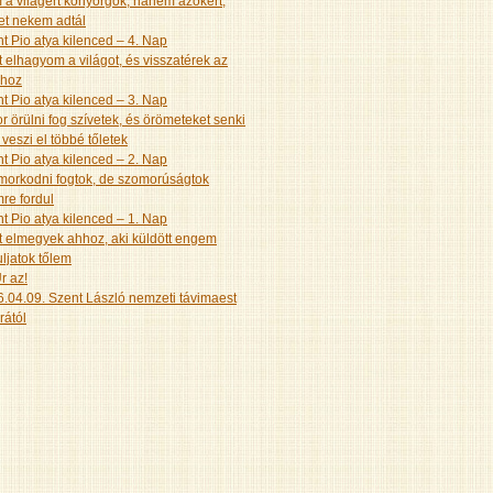
a világért könyörgök, hanem azokért,
et nekem adtál
t Pio atya kilenced – 4. Nap
 elhagyom a világot, és visszatérek az
ához
t Pio atya kilenced – 3. Nap
r örülni fog szívetek, és örömeteket senki
veszi el többé tőletek
t Pio atya kilenced – 2. Nap
orkodni fogtok, de szomorúságtok
re fordul
t Pio atya kilenced – 1. Nap
 elmegyek ahhoz, aki küldött engem
ljatok tőlem
r az!
.04.09. Szent László nemzeti távimaest
rától