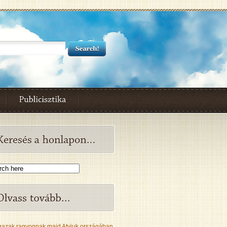
gazak ragyognak majd Atyjuk országában