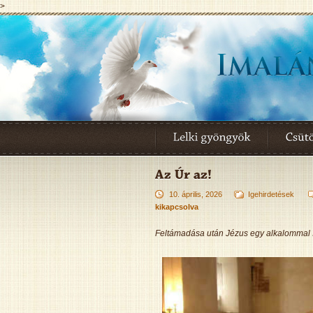
>
10. április, 2026
Igehirdetések
kikapcsolva
Feltámadása után Jézus egy alkalommal íg